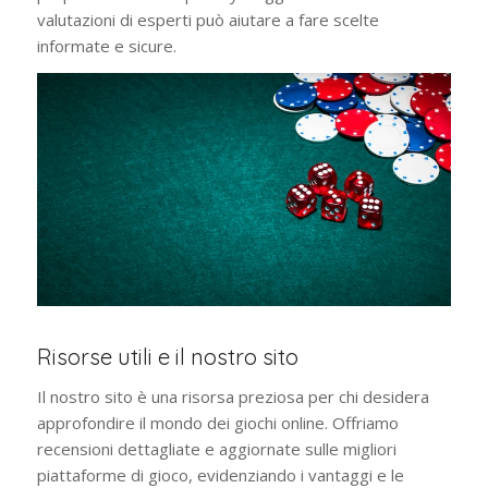
valutazioni di esperti può aiutare a fare scelte
informate e sicure.
Risorse utili e il nostro sito
Il nostro sito è una risorsa preziosa per chi desidera
approfondire il mondo dei giochi online. Offriamo
recensioni dettagliate e aggiornate sulle migliori
piattaforme di gioco, evidenziando i vantaggi e le