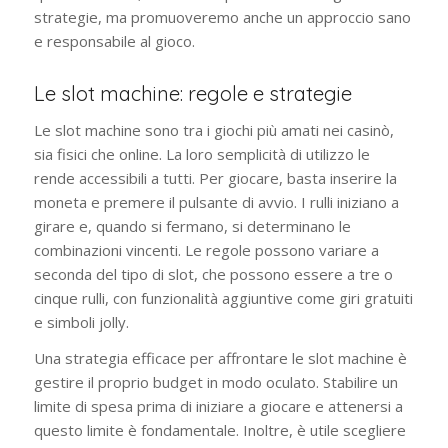
strategie, ma promuoveremo anche un approccio sano
e responsabile al gioco.
Le slot machine: regole e strategie
Le slot machine sono tra i giochi più amati nei casinò,
sia fisici che online. La loro semplicità di utilizzo le
rende accessibili a tutti. Per giocare, basta inserire la
moneta e premere il pulsante di avvio. I rulli iniziano a
girare e, quando si fermano, si determinano le
combinazioni vincenti. Le regole possono variare a
seconda del tipo di slot, che possono essere a tre o
cinque rulli, con funzionalità aggiuntive come giri gratuiti
e simboli jolly.
Una strategia efficace per affrontare le slot machine è
gestire il proprio budget in modo oculato. Stabilire un
limite di spesa prima di iniziare a giocare e attenersi a
questo limite è fondamentale. Inoltre, è utile scegliere