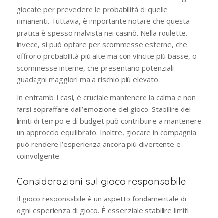
giocate per prevedere le probabilità di quelle
rimanenti. Tuttavia, è importante notare che questa
pratica è spesso malvista nei casinò. Nella roulette,
invece, si può optare per scommesse esterne, che
offrono probabilità più alte ma con vincite più basse, o
scommesse interne, che presentano potenziali
guadagni maggiori ma a rischio più elevato.
In entrambi i casi, è cruciale mantenere la calma e non
farsi sopraffare dall’emozione del gioco. Stabilire dei
limiti di tempo e di budget può contribuire a mantenere
un approccio equilibrato. Inoltre, giocare in compagnia
può rendere l’esperienza ancora più divertente e
coinvolgente.
Considerazioni sul gioco responsabile
Il gioco responsabile è un aspetto fondamentale di
ogni esperienza di gioco. È essenziale stabilire limiti