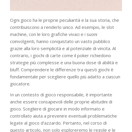
Ogni gioco ha le proprie peculiarità e la sua storia, che
contribuiscono a renderlo unico. Ad esempio, le slot
machine, con le loro grafiche vivaci e i suoni
coinvolgenti, hanno conquistato un vasto pubblico
grazie alla loro semplicità e al potenziale di vincita. Al
contrario, i giochi di carte come il poker richiedono
strategie più complesse e una buona dose di abilità e
bluff. Comprendere le differenze tra questi giochi è
fondamentale per scegliere quello più adatto a ciascun
giocatore.
In un contesto di gioco responsabile, è importante
anche essere consapevoli delle proprie abitudini di
gioco. Scegliere di giocare in modo informato e
controllato aiuta a prevenire eventuali problematiche
legate al gioco d’azzardo. Pertanto, nel corso di
questo articolo, non solo esploreremo le regole e le