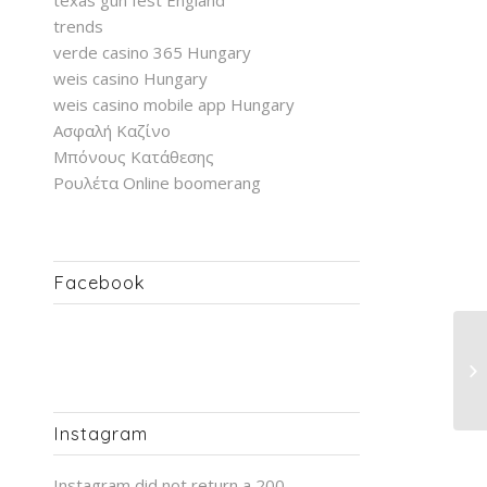
texas gun fest England
trends
verde casino 365 Hungary
weis casino Hungary
weis casino mobile app Hungary
Ασφαλή Καζίνο
Μπόνους Κατάθεσης
Ρουλέτα Online boomerang
Facebook
De
de
Instagram
Instagram did not return a 200.