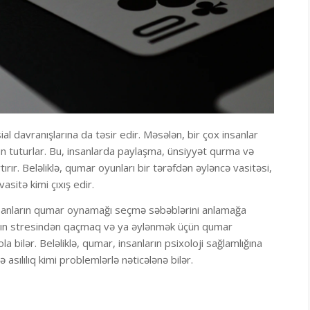
ial davranışlarına da təsir edir. Məsələn, bir çox insanlar
n tuturlar. Bu, insanlarda paylaşma, ünsiyyət qurma və
ırır. Beləliklə, qumar oyunları bir tərəfdən əyləncə vasitəsi,
asitə kimi çıxış edir.
nsanların qumar oynamağı seçmə səbəblərini anlamağa
atın stresindən qaçmaq və ya əylənmək üçün qumar
la bilər. Beləliklə, qumar, insanların psixoloji sağlamlığına
asılılıq kimi problemlərlə nəticələnə bilər.