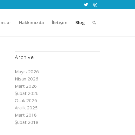
nslar
Hakkımızda
İletişim
Blog
Archive
Mayıs 2026
Nisan 2026
Mart 2026
Şubat 2026
Ocak 2026
Aralık 2025
Mart 2018
Şubat 2018