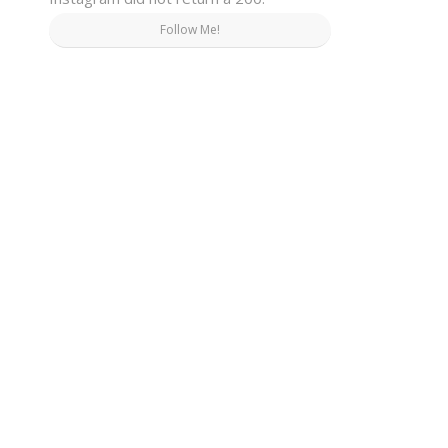
Follow Me!