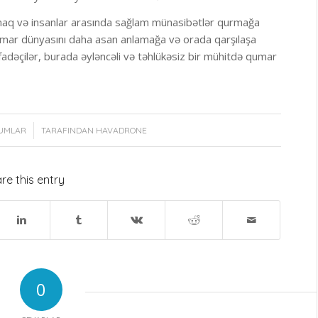
amaq və insanlar arasında sağlam münasibətlər qurmağa
mar dünyasını daha asan anlamağa və orada qarşılaşa
ifadəçilər, burada əyləncəli və təhlükəsiz bir mühitdə qumar
UMLAR
TARAFINDAN
HAVADRONE
re this entry
0