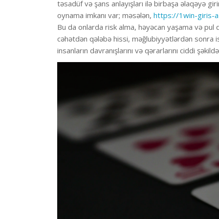
təsadüf və şans anlayışları ilə birbaşa əlaqəyə g
oynama imkanı var; məsələn,
https://1win-giris-
Bu da onlarda risk alma, həyəcan yaşama və pul q
cəhətdən qələbə hissi, məğlubiyyətlərdən sonra i
insanların davranışlarını və qərarlarını ciddi şəkildə