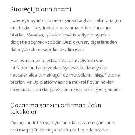
Strategiyaların önəmi
Lotereya oyunları, əsasən şansa bağlıdır. Lakin düzgün
strategiya ilə iştirakçılar qazanma ehtimalını artıra
bilərlər. Məsələn, iştirak etmək istədiyiniz oyunları
diqqətlə seçmək vacibdir. Bəzi oyunlar, digərlərindən
daha yüksək mükafatlar təqdim edir.
Hər oyunun öz qaydaları və strategiyaları var.
İstifadəçilər, bu qaydaları öyrənərək, daha yaxşı
nəticələr əldə etmək üçün öz metodlarını inkişaf etdirə
bilərlər. PinUp platformasında müxtəlif oyun növləri
mövcuddur, bu da iştirakçıların seçimlərini genişləndirir.
Qazanma şansını artırmaq üçün
taktikalar
Oyunçular, lotereya oyunlarında qazanma şanslarını
artırmaq üçün bir neçə taktika tətbiq edə bilərlər.