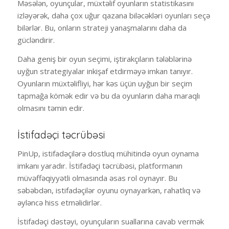
Məsələn, oyunçular, müxtəlif oyunların statistikasını
izləyərək, daha çox uğur qazana biləcəkləri oyunları seçə
bilərlər. Bu, onların strateji yanaşmalarını daha da
gücləndirir.
Daha geniş bir oyun seçimi, iştirakçıların tələblərinə
uyğun strategiyalar inkişaf etdirməyə imkan tanıyır.
Oyunların müxtəlifliyi, hər kəs üçün uyğun bir seçim
tapmağa kömək edir və bu da oyunların daha maraqlı
olmasını təmin edir.
İstifadəçi təcrübəsi
PinUp, istifadəçilərə dostluq mühitində oyun oynama
imkanı yaradır. İstifadəçi təcrübəsi, platformanın
müvəffəqiyyətli olmasında əsas rol oynayır. Bu
səbəbdən, istifadəçilər oyunu oynayarkən, rahatlıq və
əyləncə hiss etməlidirlər.
İstifadəçi dəstəyi, oyunçuların suallarına cavab vermək