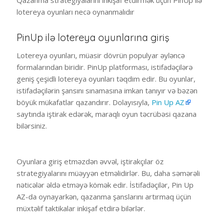
lotereya oyunları necə oynanmalıdır
PinUp ilə lotereya oyunlarına giriş
Lotereya oyunları, müasir dövrün populyar əyləncə
formalarından biridir. PinUp platforması, istifadəçilərə
geniş çeşidli lotereya oyunları təqdim edir. Bu oyunlar,
istifadəçilərin şansını sınamasına imkan tanıyır və bəzən
böyük mükafatlar qazandırır. Dolayısıyla,
Pin Up AZ
saytında iştirak edərək, maraqlı oyun təcrübəsi qazana
bilərsiniz.
Oyunlara giriş etməzdən əvvəl, iştirakçılar öz
strategiyalarını müəyyən etməlidirlər. Bu, daha səmərəli
nəticələr əldə etməyə kömək edir. İstifadəçilər, Pin Up
AZ-da oynayarkən, qazanma şanslarını artırmaq üçün
müxtəlif taktikalar inkişaf etdirə bilərlər.