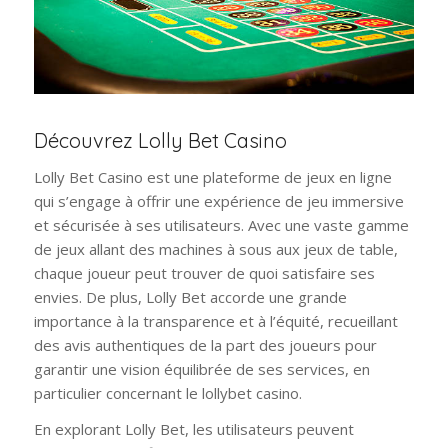
Découvrez Lolly Bet Casino
Lolly Bet Casino est une plateforme de jeux en ligne
qui s’engage à offrir une expérience de jeu immersive
et sécurisée à ses utilisateurs. Avec une vaste gamme
de jeux allant des machines à sous aux jeux de table,
chaque joueur peut trouver de quoi satisfaire ses
envies. De plus, Lolly Bet accorde une grande
importance à la transparence et à l’équité, recueillant
des avis authentiques de la part des joueurs pour
garantir une vision équilibrée de ses services, en
particulier concernant le lollybet casino.
En explorant Lolly Bet, les utilisateurs peuvent