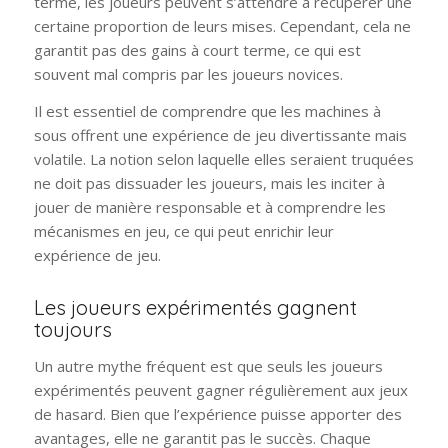
terme, les joueurs peuvent s’attendre à récupérer une
certaine proportion de leurs mises. Cependant, cela ne
garantit pas des gains à court terme, ce qui est
souvent mal compris par les joueurs novices.
Il est essentiel de comprendre que les machines à
sous offrent une expérience de jeu divertissante mais
volatile. La notion selon laquelle elles seraient truquées
ne doit pas dissuader les joueurs, mais les inciter à
jouer de manière responsable et à comprendre les
mécanismes en jeu, ce qui peut enrichir leur
expérience de jeu.
Les joueurs expérimentés gagnent
toujours
Un autre mythe fréquent est que seuls les joueurs
expérimentés peuvent gagner régulièrement aux jeux
de hasard. Bien que l’expérience puisse apporter des
avantages, elle ne garantit pas le succès. Chaque