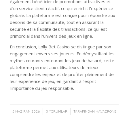
également bénéficier de promotions attractives et
d’un service client réactif, ce qui enrichit l’expérience
globale. La plateforme est conçue pour répondre aux
besoins de sa communauté, tout en assurant la
sécurité et la fiabilité des transactions, ce qui est
primordial dans l’univers des jeux en ligne.
En conclusion, Lolly Bet Casino se distingue par son
engagement envers ses joueurs. En démystifiant les
mythes courants entourant les jeux de hasard, cette
plateforme permet aux utilisateurs de mieux
comprendre les enjeux et de profiter pleinement de
leur expérience de jeu, en gardant à l’esprit
l’importance du jeu responsable.
/
/
5 HAZIRAN 2026
0 YORUMLAR
TARAFINDAN
HAVADRONE