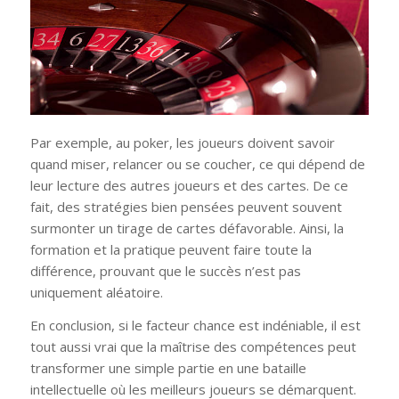
Par exemple, au poker, les joueurs doivent savoir
quand miser, relancer ou se coucher, ce qui dépend de
leur lecture des autres joueurs et des cartes. De ce
fait, des stratégies bien pensées peuvent souvent
surmonter un tirage de cartes défavorable. Ainsi, la
formation et la pratique peuvent faire toute la
différence, prouvant que le succès n’est pas
uniquement aléatoire.
En conclusion, si le facteur chance est indéniable, il est
tout aussi vrai que la maîtrise des compétences peut
transformer une simple partie en une bataille
intellectuelle où les meilleurs joueurs se démarquent.