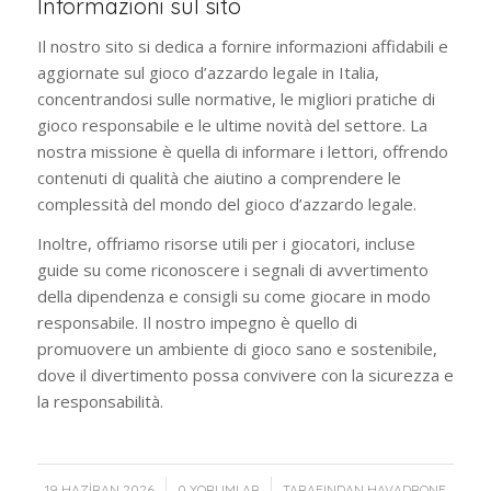
Informazioni sul sito
Il nostro sito si dedica a fornire informazioni affidabili e
aggiornate sul gioco d’azzardo legale in Italia,
concentrandosi sulle normative, le migliori pratiche di
gioco responsabile e le ultime novità del settore. La
nostra missione è quella di informare i lettori, offrendo
contenuti di qualità che aiutino a comprendere le
complessità del mondo del gioco d’azzardo legale.
Inoltre, offriamo risorse utili per i giocatori, incluse
guide su come riconoscere i segnali di avvertimento
della dipendenza e consigli su come giocare in modo
responsabile. Il nostro impegno è quello di
promuovere un ambiente di gioco sano e sostenibile,
dove il divertimento possa convivere con la sicurezza e
la responsabilità.
/
/
19 HAZIRAN 2026
0 YORUMLAR
TARAFINDAN
HAVADRONE