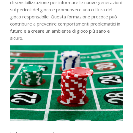
di sensibilizzazione per informare le nuove generazioni
sui pericoli del gioco e promuovere una cultura del
gioco responsabile. Questa formazione precoce può
contribuire a prevenire comportamenti problematici in
futuro e a creare un ambiente di gioco più sano e
sicuro.