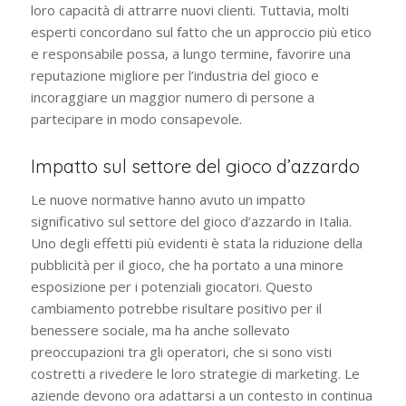
loro capacità di attrarre nuovi clienti. Tuttavia, molti
esperti concordano sul fatto che un approccio più etico
e responsabile possa, a lungo termine, favorire una
reputazione migliore per l’industria del gioco e
incoraggiare un maggior numero di persone a
partecipare in modo consapevole.
Impatto sul settore del gioco d’azzardo
Le nuove normative hanno avuto un impatto
significativo sul settore del gioco d’azzardo in Italia.
Uno degli effetti più evidenti è stata la riduzione della
pubblicità per il gioco, che ha portato a una minore
esposizione per i potenziali giocatori. Questo
cambiamento potrebbe risultare positivo per il
benessere sociale, ma ha anche sollevato
preoccupazioni tra gli operatori, che si sono visti
costretti a rivedere le loro strategie di marketing. Le
aziende devono ora adattarsi a un contesto in continua