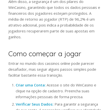
Além disso, a segurança é um dos pilares do
WinCasino, garantindo que todos os dados pessoais e
financeiros dos jogadores estejam protegidos. A
média de retorno ao jogador (RTP) de 96,2% é um
atrativo adicional, pois indica a probabilidade de os
jogadores recuperarem parte de suas apostas em
ganhos.
Como começar a jogar
Entrar no mundo dos cassinos online pode parecer
desafiador, mas seguir alguns passos simples pode
facilitar bastante essa transição.
Criar uma Conta:
Acesse o site do WinCasino e
clique na opção de cadastro. Preencha suas
informações pessoais de forma precisa.
Verificar Seus Dados:
Para garantir a segurança