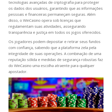
tecnologias avançadas de criptografia para proteger
os dados dos usuários, garantindo que as informações
pessoais e financeiras permaneçam seguras. Além
disso, o WinCasino opera sob licenças que
regulamentam suas atividades, assegurando
transparência e justiça em todos os jogos oferecidos.
Os jogadores podem depositar e retirar seus fundos
com confiança, sabendo que a plataforma zela pela
integridade de suas operações. A combinação de uma
reputação sólida e medidas de segurança robustas faz
do WinCasino uma escolha atraente para qualquer
apostador.