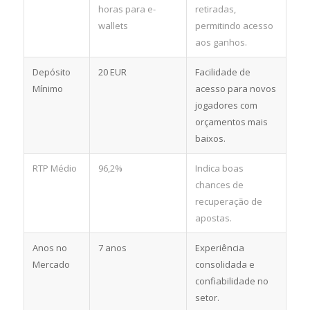
horas para e-
retiradas,
wallets
permitindo acesso
aos ganhos.
Depósito
20 EUR
Facilidade de
Mínimo
acesso para novos
jogadores com
orçamentos mais
baixos.
RTP Médio
96,2%
Indica boas
chances de
recuperação de
apostas.
Anos no
7 anos
Experiência
Mercado
consolidada e
confiabilidade no
setor.