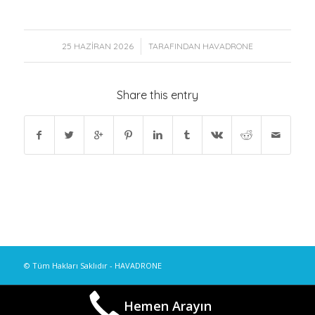
/
25 HAZIRAN 2026
TARAFINDAN
HAVADRONE
Share this entry
© Tüm Hakları Saklıdır - HAVADRONE
Hemen Arayın