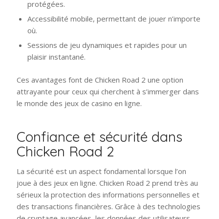
protégées.
Accessibilité mobile, permettant de jouer n’importe
où.
Sessions de jeu dynamiques et rapides pour un
plaisir instantané.
Ces avantages font de Chicken Road 2 une option
attrayante pour ceux qui cherchent à s’immerger dans
le monde des jeux de casino en ligne.
Confiance et sécurité dans
Chicken Road 2
La sécurité est un aspect fondamental lorsque l’on
joue à des jeux en ligne. Chicken Road 2 prend très au
sérieux la protection des informations personnelles et
des transactions financières. Grâce à des technologies
de cryptage avancées, les données des utilisateurs