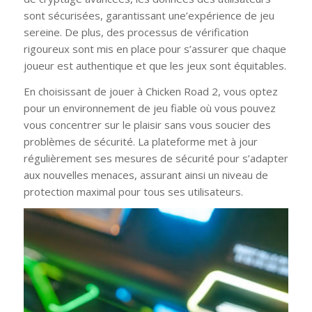
sont sécurisées, garantissant une’expérience de jeu
sereine. De plus, des processus de vérification
rigoureux sont mis en place pour s’assurer que chaque
joueur est authentique et que les jeux sont équitables.
En choisissant de jouer à Chicken Road 2, vous optez
pour un environnement de jeu fiable où vous pouvez
vous concentrer sur le plaisir sans vous soucier des
problèmes de sécurité. La plateforme met à jour
régulièrement ses mesures de sécurité pour s’adapter
aux nouvelles menaces, assurant ainsi un niveau de
protection maximal pour tous ses utilisateurs.